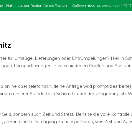
nell. Nah. - aus der Region für die Region |
info@vermietung-weiden.de
|
+49 17
itz
ter für Umzüge, Lieferungen oder Entrümpelungen? Hier in Schir
tigen Transportlösungen in verschiedenen Größen und Ausführun
b online oder telefonisch, deine Anfrage wird prompt bearbeite
einem unserer Standorte in Schirmitz oder der Umgebung ab. Wir 
 Geld, sondern auch Zeit und Stress. Behalte die volle Kontrolle 
, alles in einem Durchgang zu transportieren, was Zeit und Auf